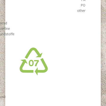
PO
other
amid
olefine
undstoffe