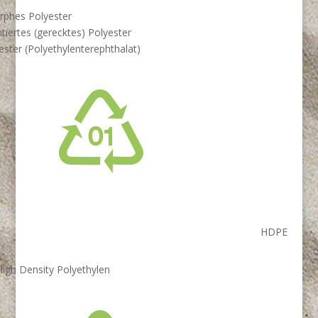
phes Polyester
ntiertes (gerecktes) Polyester
ester (Polyethylenterephthalat)
HDPE
High Density Polyethylen